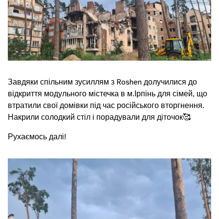
Завдяки спільним зусиллям з Roshen долучилися до
відкриття модульного містечка в м.Ірпінь для сімей, що
втратили свої домівки під час російського вторгнення.
Накрили солодкий стіл і порадували для діточок🥰
Рухаємось далі!